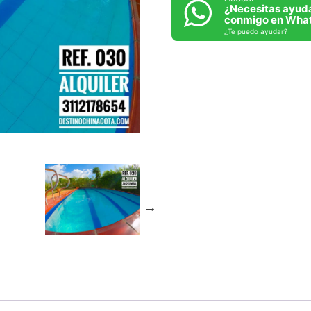
¿Necesitas ayud
conmigo en What
¿Te puedo ayudar?