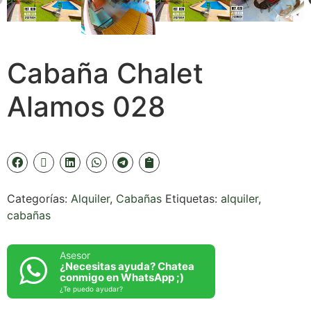
Cabaña Chalet
Alamos 028
Categorías:
Alquiler
,
Cabañas
Etiquetas:
alquiler
,
cabañas
Asesor
¿Necesitas ayuda? Chatea
conmigo en WhatsApp ;)
¿Te puedo ayudar?