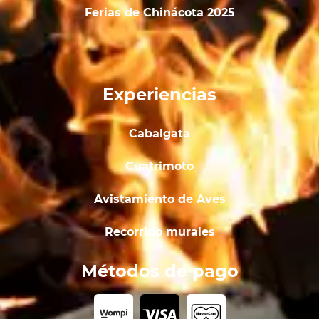
Ferias de Chinácota 2025
Experiencias
Cabalgata
Cuatrimoto
Avistamiento de Aves
Recorrido murales
Métodos de pago