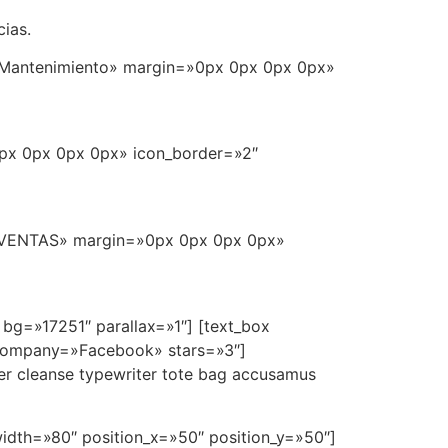
ias.
=»Mantenimiento» margin=»0px 0px 0px 0px»
0px 0px 0px 0px» icon_border=»2″
e=»VENTAS» margin=»0px 0px 0px 0px»
 bg=»17251″ parallax=»1″] [text_box
 company=»Facebook» stars=»3″]
ter cleanse typewriter tote bag accusamus
width=»80″ position_x=»50″ position_y=»50″]