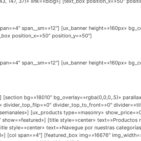
, 147, 37)» link=»blog»] [text_box position_x=»50″ posit
ol span=»4″ span__sm=»12″] [ux_banner height=»160px» bg_c
t_box position_x=»50″ position_y=»50″]
ol span=»4″ span__sm=»12″] [ux_banner height=»160px» bg_c
row] [section bg=»18010″ bg_overlay=»rgba(0,0,0,.5)» para
 divider_top_flip=»0″ divider_top_to_front=»0″ divider=»tilt
 semanales»] [ux_products type=»masonry» show_price=»0
show=»featured»] [title style=»center» text=»Productos 
itle style=»center» text=»Navegue por nuestras categorí
d»] [col span=»4″] [featured_box img=»16676″ img_width=