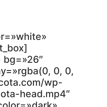
or=»white»
t_box]
» bg=»26″
y=»rgba(0, 0, 0,
acota.com/wp-
cota-head.mp4″
_color=»dark»