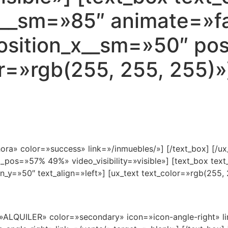
__sm=»85″ animate=»f
osition_x__sm=»50″ pos
or=»rgb(255, 255, 255)»
ahora» color=»success» link=»/inmuebles/»] [/text_box] [/
g_pos=»57% 49%» video_visibility=»visible»] [text_box te
n_y=»50″ text_align=»left»] [ux_text text_color=»rgb(255,
xt=»ALQUILER» color=»secondary» icon=»icon-angle-right» li