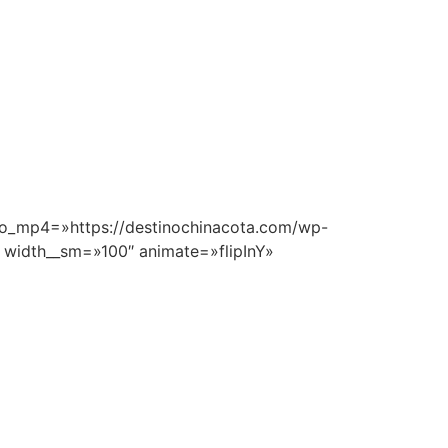
deo_mp4=»https://destinochinacota.com/wp-
″ width__sm=»100″ animate=»flipInY»