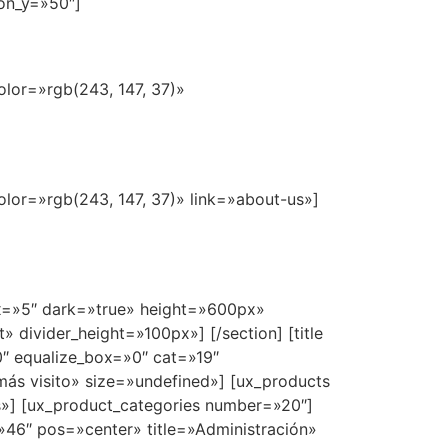
ion_y=»50″]
olor=»rgb(243, 147, 37)»
olor=»rgb(243, 147, 37)» link=»about-us»]
llax=»5″ dark=»true» height=»600px»
» divider_height=»100px»] [/section] [title
″ equalize_box=»0″ cat=»19″
más visito» size=»undefined»] [ux_products
as»] [ux_product_categories number=»20″]
»46″ pos=»center» title=»Administración»