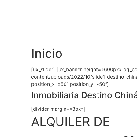
Inicio
[ux_slider] [ux_banner height=»600px» bg_co
content/uploads/2022/10/slide1-destino-china
position_x=»50″ position_y=»50″]
Inmobiliaria Destino Chin
[divider margin=»3px»]
ALQUILER DE