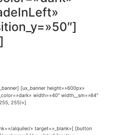
adeInLeft»
ition_y=»50″]
]
ux_banner] [ux_banner height=»600px»
xt_color=»dark» width=»40″ width__sm=»84″
 255, 255)»]
nk=»/alquiler/» target=»_blank»] [button