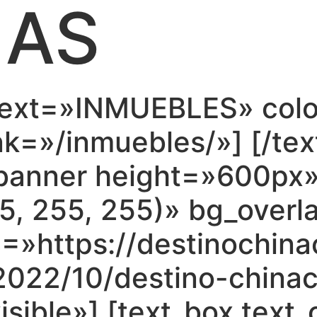
ÑAS
n text=»INMUEBLES» col
ink=»/inmuebles/»] [/tex
_banner height=»600px
, 255, 255)» bg_overla
=»https://destinochin
2022/10/destino-china
visible»] [text_box text