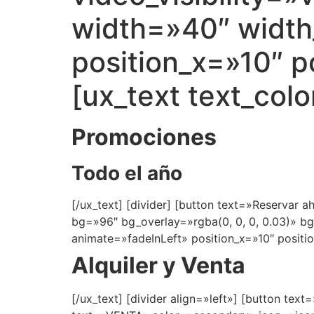
width=»40″ width
position_x=»10″ p
[ux_text text_col
Promociones
Todo el año
[/ux_text] [divider] [button text=»Reservar 
bg=»96″ bg_overlay=»rgba(0, 0, 0, 0.03)» b
animate=»fadeInLeft» position_x=»10″ positio
Alquiler y Venta
[/ux_text] [divider align=»left»] [button te