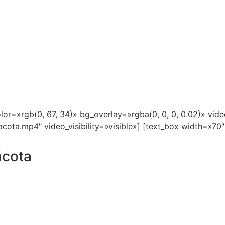
lor=»rgb(0, 67, 34)» bg_overlay=»rgba(0, 0, 0, 0.02)» vi
cota.mp4″ video_visibility=»visible»] [text_box width=»70
ácota