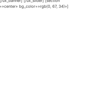
ux_banner] [/ux_slider] [section
n=»center» bg_color=»rgb(0, 67, 34)»]