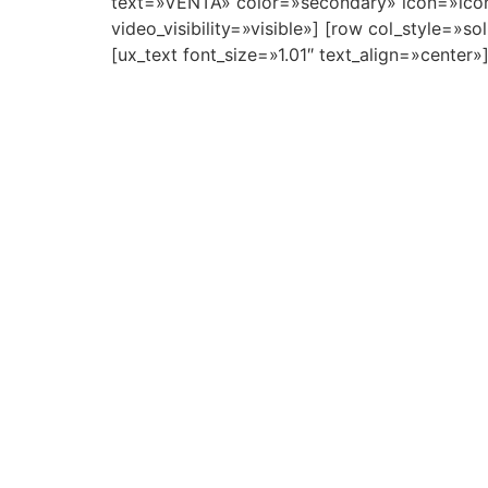
text=»VENTA» color=»secondary» icon=»icon-an
video_visibility=»visible»] [row col_style=»
[ux_text font_size=»1.01″ text_align=»center»
ALQU
CABA
CHIN