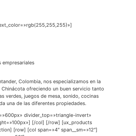
 text_color=»rgb(255,255,255)»]
ota, Norte de
s empresariales
ntander, Colombia, nos especializamos en la
 Chinácota ofreciendo un buen servicio tanto
as verdes, juegos de mesa, sonido, cocinas
ada una de las diferentes propiedades.
ht=»600px» divider_top=»triangle-invert»
ight=»100px»] [/col] [/row] [ux_products
ion] [row] [col span=»4″ span__sm=»12″]