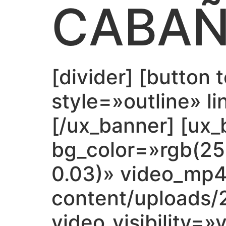
CABA
[divider] [butto
style=»outline» l
[/ux_banner] [ux
bg_color=»rgb(255
0.03)» video_mp4
content/uploads/
video_visibility=»