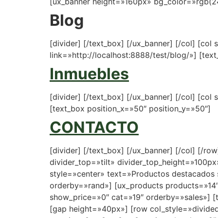
[ux_banner height=»160px» bg_color=»rgb(243
Blog
[divider] [/text_box] [/ux_banner] [/col] [c
link=»http://localhost:8888/test/blog/»] [tex
Inmuebles
[divider] [/text_box] [/ux_banner] [/col] [c
[text_box position_x=»50″ position_y=»50″]
CONTACTO
[divider] [/text_box] [/ux_banner] [/col] [/
divider_top=»tilt» divider_top_height=»100px»
style=»center» text=»Productos destacados
orderby=»rand»] [ux_products products=»14″ 
show_price=»0″ cat=»19″ orderby=»sales»] [t
[gap height=»40px»] [row col_style=»divide