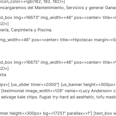
con_color=»rgb(182, 182, 182)»]
ncargaremos del Mantenimiento, Servicios y generar Ganac
tured_box img=»16673″ img_width=»46″ pos=»center» title
82)»]
ría, Carpintería y Piscina.
 img_width=»46″ pos=»center» title=»Hipoteca» margin=»
tured_box img=»16675″ img_width=»46″ pos=»center» titl
82)»]
nta
40px»] [ux_slider timer=»2000″] [ux_banner height=»300px»
″] [testimonial image_width=»128″ name=»Lucy Anderson»
elvage kale chips. Fugiat try-hard ad aesthetic, tofu mas
banner height=»300px» bg=»17251″ parallax=»1″] [text_box 