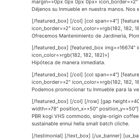
margin=»0px 0px 0px 0px» icon_border=»2″ i
Déjenos su Inmueble en nuestra manos. Nos e
[/featured_box] [/col] [col span=»4″] [fea
icon_border=»2″ icon_color=»rgb(182, 182, 1
Ofrecemos Mantenimiento de Jardinería, Plome
[/featured_box] [featured_box img=»16674″
icon_color=»rgb(182, 182, 182)»]
Hipóteca de manera inmediata.
[/featured_box] [/col] [col span=»4″] [fea
icon_border=»2″ icon_color=»rgb(182, 182, 1
Podemos promocionar tu Inmueble para la ve
[/featured_box] [/col] [/row] [gap height=»
width=»78″ position_x=»50″ position_y=»50
PBR kogi VHS commodo, single-origin coffee s
sustainable ennui hella small batch cliche.
[/testimonial] [/text_box] [/ux_banner] [ux_