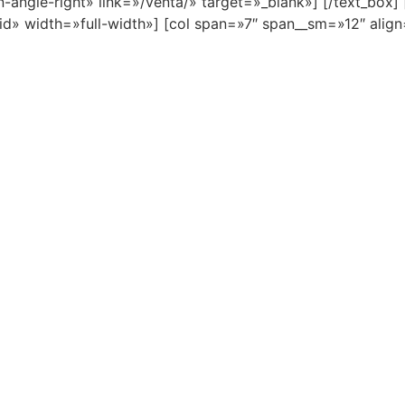
gle-right» link=»/venta/» target=»_blank»] [/text_box] [/
solid» width=»full-width»] [col span=»7″ span__sm=»12″ alig
]
ILER DE
ÑAS EN
ACOTA