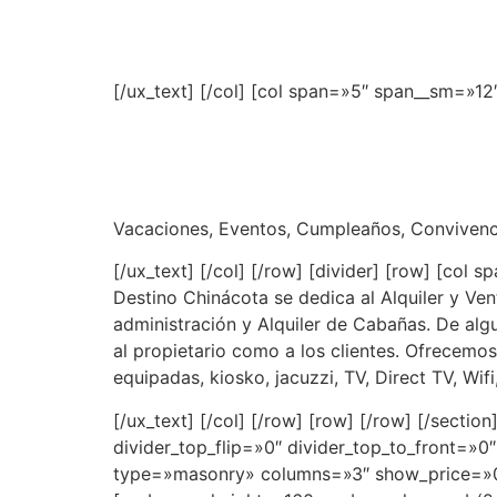
[/ux_text] [/col] [col span=»5″ span__sm=»12
Alquiler y Venta de C
Santander, Colombia
Vacaciones, Eventos, Cumpleaños, Convivenci
[/ux_text] [/col] [/row] [divider] [row] [col 
Destino Chinácota se dedica al Alquiler y Ve
administración y Alquiler de Cabañas. De al
al propietario como a los clientes. Ofrecemo
equipadas, kiosko, jacuzzi, TV, Direct TV, Wi
[/ux_text] [/col] [/row] [row] [/row] [/secti
divider_top_flip=»0″ divider_top_to_front=»0″
type=»masonry» columns=»3″ show_price=»0″