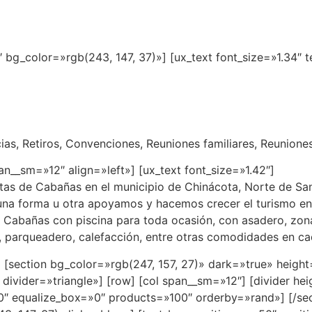
″ bg_color=»rgb(243, 147, 37)»] [ux_text font_size=»1.34″
abañas con Piscina en Chinác
as, Retiros, Convenciones, Reuniones familiares, Reunione
span__sm=»12″ align=»left»] [ux_text font_size=»1.42″]
ntas de Cabañas en el municipio de Chinácota, Norte de Sa
guna forma u otra apoyamos y hacemos crecer el turismo en
s Cabañas con piscina para toda ocasión, con asadero, zon
fi, parqueadero, calefacción, entre otras comodidades en c
on] [section bg_color=»rgb(247, 157, 27)» dark=»true» heig
 divider=»triangle»] [row] [col span__sm=»12″] [divider he
 equalize_box=»0″ products=»100″ orderby=»rand»] [/sect