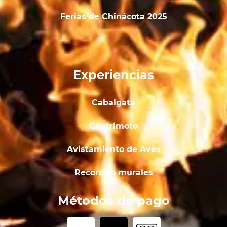
Ferias de Chinácota 2025
Experiencias
Cabalgata
Cuatrimoto
Avistamiento de Aves
Recorrido murales
Métodos de pago