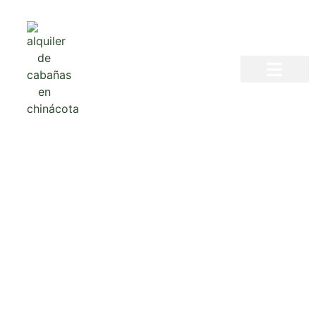
QUIENES SOMOS
Ferias de Chináco
¡INICIA LA EXPERIENCIA YA!