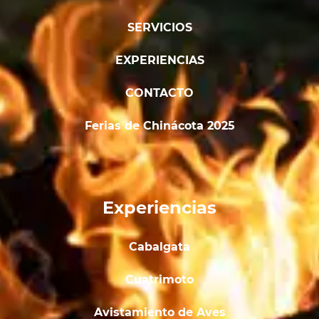
SERVICIOS
EXPERIENCIAS
CONTACTO
Ferias de Chinácota 2025
Experiencias
Cabalgata
Cuatrimoto
Avistamiento de Aves