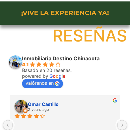
¡VIVE LA EXPERIENCIA YA!
RESEÑAS
Inmobiliaria Destino Chinacota
4.1
Basado en 20 reseñas.
powered by
G
o
o
g
l
e
valóranos en
Edwin Villamizar laguado
2 years ago