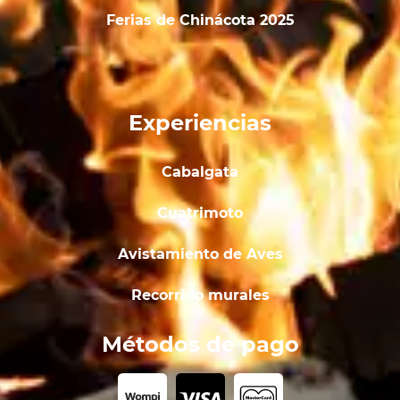
Ferias de Chinácota 2025
Experiencias
Cabalgata
Cuatrimoto
Avistamiento de Aves
Recorrido murales
Métodos de pago